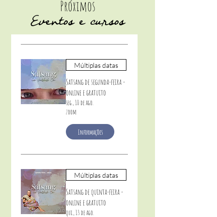
Próximos
Eventos e cursos
Múltiplas datas
Satsang de segunda-feira -
online e gratuito
seg., 10 de ago.
zoom
Informações
Múltiplas datas
Satsang de quinta-feira -
online e gratuito
qui., 13 de ago.