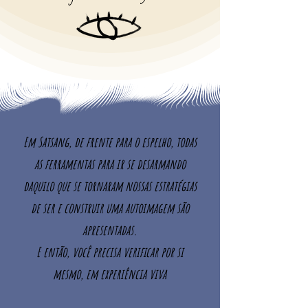
Em Satsang, de frente para o espelho, todas
as ferramentas para ir se desarmando
daquilo que se tornaram nossas estratégias
de ser e construir uma autoimagem são
apresentadas.
E então, você precisa verificar por si
mesmo, em experiência viva