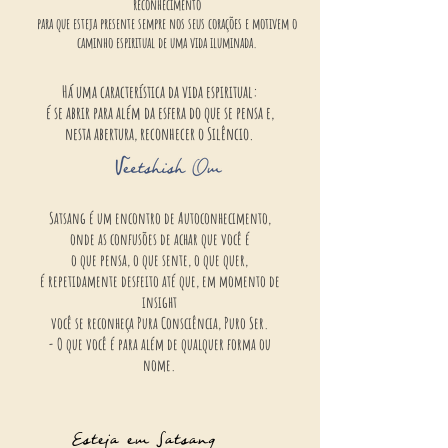
reconhecimento
para que esteja presente sempre nos seus corações e motivem o
caminho espiritual de uma vida iluminada.
Há uma característica da vida espiritual:
é se abrir para além da
esfera do que se pensa e,
nesta abertura, reconhecer o Silêncio.
Sat
sang é um
encontro de Autoconhecimento,
onde as confusões de achar que você é
o que pensa,
o que sen
te, o que quer,
é repetidamente d
es
feito até que, em momento de
insight
você se reconheça Pur
a Consciência, Puro S
er.
- O que você é para além de qualquer forma ou
nome.
Esteja em Satsang