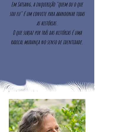
Em Satsang, a inquirição "quem ou o que
sou eu" é um convite para abandonar todas
as histórias.
O que subjaz por trás das histórias é uma
radical mudança no senso de identidade.