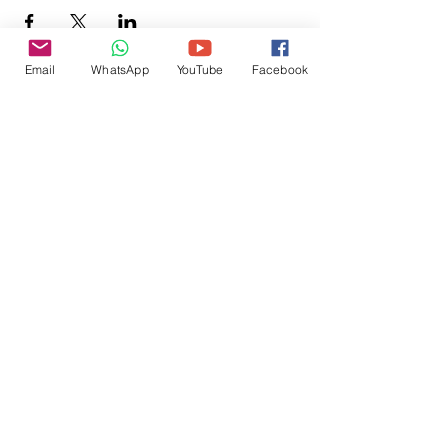
Email
WhatsApp
YouTube
Facebook
Inscreva-se para receber
atualizações do site:
inscrever-se
@veetshishom
no instagram