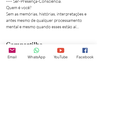
---- Ser-Presença-Consciência.
Quem é você? 
Sem as memórias, histórias, interpretações e 
antes mesmo de qualquer processamento 
mental e mesmo quando esses estão aí...
Compartilhe
Email
WhatsApp
YouTube
Facebook
Inscreva-se para receber
atualizações do site: