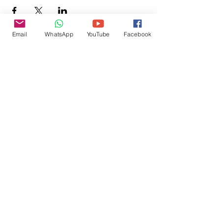
Email
WhatsApp
YouTube
Facebook
Inscreva-se para receber
atualizações do site:
inscrever-se
@veetshishom
no instagram