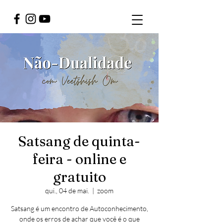
Satsang de quinta-
feira - online e
gratuito
qui., 04 de mai.
  |  
zoom
Satsang é um encontro de Autoconhecimento,
onde os erros de achar que você é o que