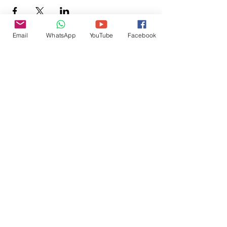
Email
WhatsApp
YouTube
Facebook
Inscreva-se para receber
atualizações do site:
inscrever-se
@veetshishom
no instagram