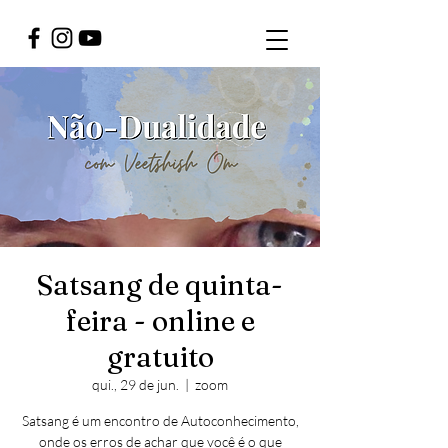
Satsang de quinta-
feira - online e
gratuito
qui., 29 de jun.
  |  
zoom
Satsang é um encontro de Autoconhecimento,
onde os erros de achar que você é o que