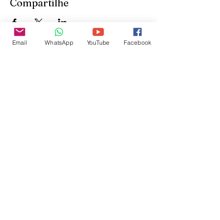
Compartilhe
Email
WhatsApp
YouTube
Facebook
Inscreva-se para receber
atualizações do site:
inscrever-se
@veetshishom
no instagram