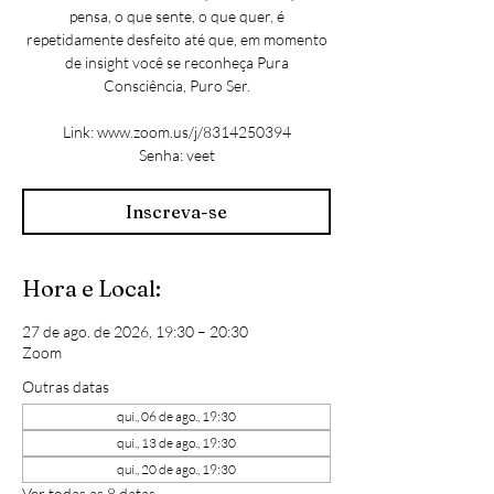
pensa, o que sente, o que quer, é
repetidamente desfeito até que, em momento
de insight você se reconheça Pura
Consciência, Puro Ser.
Link: www.zoom.us/j/8314250394
Senha: veet
Inscreva-se
Hora e Local:
27 de ago. de 2026, 19:30 – 20:30
Zoom
Outras datas
qui., 06 de ago., 19:30
qui., 13 de ago., 19:30
qui., 20 de ago., 19:30
Ver todas as 8 datas