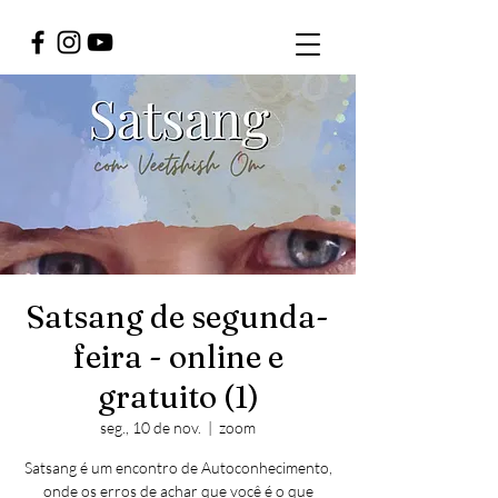
Satsang de segunda-
feira - online e
gratuito (1)
seg., 10 de nov.
  |  
zoom
Satsang é um encontro de Autoconhecimento,
onde os erros de achar que você é o que