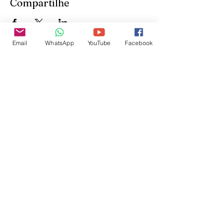
Compartilhe
Email
WhatsApp
YouTube
Facebook
Inscreva-se para receber
atualizações do site:
inscrever-se
@veetshishom
no instagram