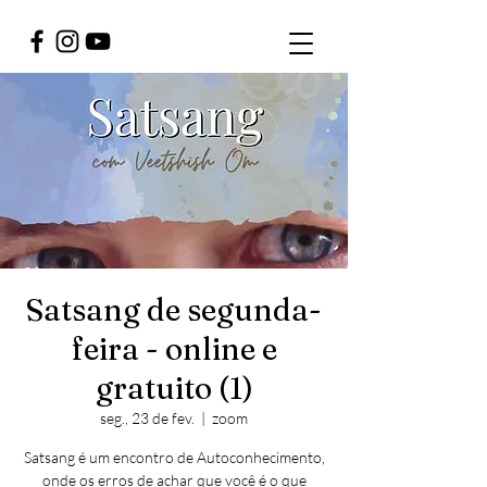
Satsang de segunda-
feira - online e
gratuito (1)
seg., 23 de fev.
  |  
zoom
Satsang é um encontro de Autoconhecimento,
onde os erros de achar que você é o que