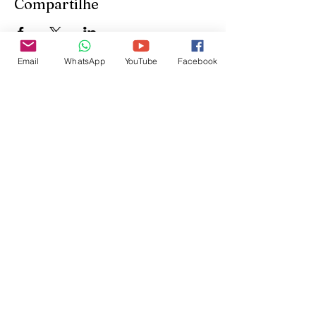
Compartilhe
Email
WhatsApp
YouTube
Facebook
Inscreva-se para receber
atualizações do site:
inscrever-se
@veetshishom
no instagram