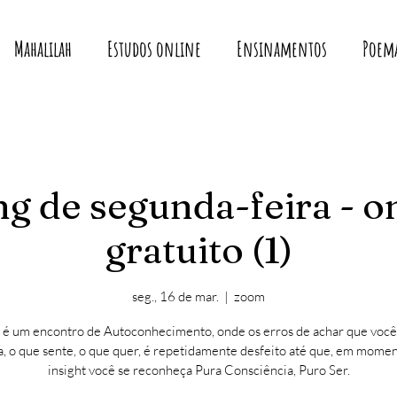
Mahalilah
Estudos online
Ensinamentos
Poem
g de segunda-feira - o
gratuito (1)
seg., 16 de mar.
  |  
zoom
 é um encontro de Autoconhecimento, onde os erros de achar que você
, o que sente, o que quer, é repetidamente desfeito até que, em mome
insight você se reconheça Pura Consciência, Puro Ser.