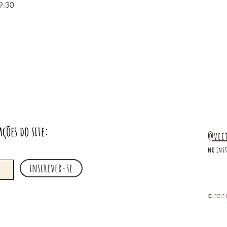
19:30
ações do site:
@vee
no ins
inscrever-se
©2021