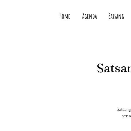
Home
Agenda
Satsang
Satsan
Satsang
pensa