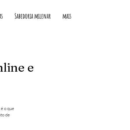
as
Sabedoria milenar
mais
nline e
 é o que
nto de