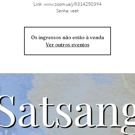
Link: www.zoom.us/j/8314250394
Senha: veet
Os ingressos não estão à venda
Ver outros eventos