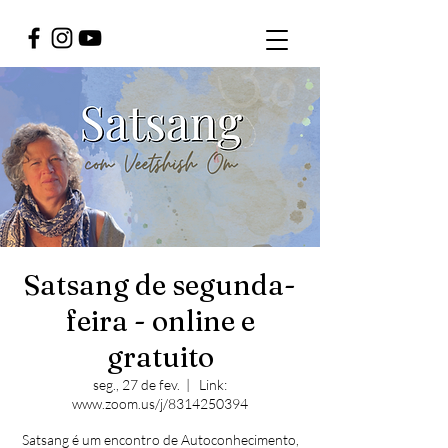
Satsang de segunda-
feira - online e
gratuito
seg., 27 de fev.
  |  
Link:
www.zoom.us/j/8314250394
Satsang é um encontro de Autoconhecimento,