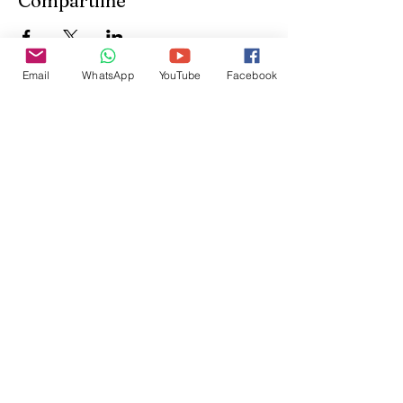
Compartilhe
Email
WhatsApp
YouTube
Facebook
Inscreva-se para receber
atualizações do site:
inscrever-se
@veetshishom
no instagram