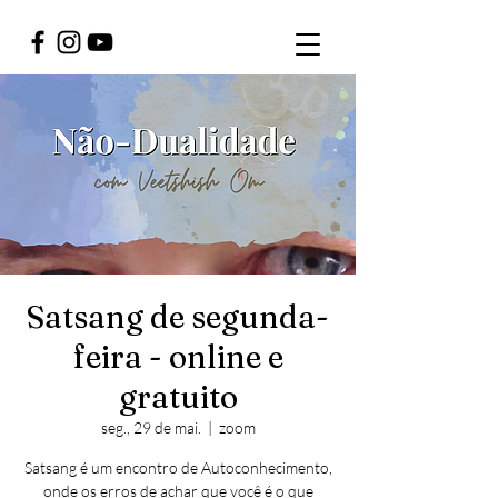
Satsang de segunda-
feira - online e
gratuito
seg., 29 de mai.
  |  
zoom
Satsang é um encontro de Autoconhecimento,
onde os erros de achar que você é o que