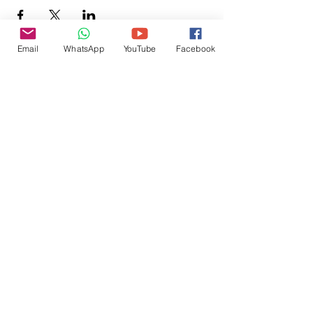
Email
WhatsApp
YouTube
Facebook
Inscreva-se para receber
atualizações do site:
inscrever-se
@veetshishom
no instagram