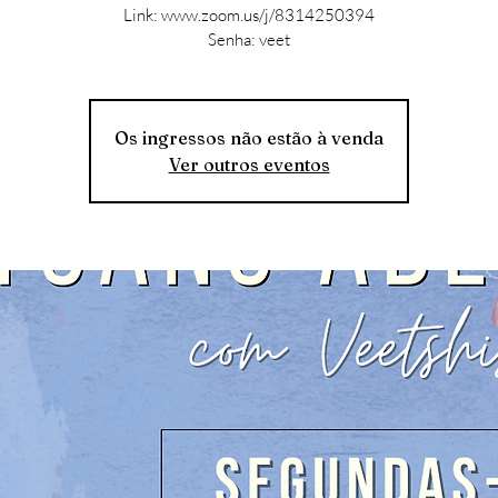
Link: www.zoom.us/j/8314250394
Senha: veet
Os ingressos não estão à venda
Ver outros eventos