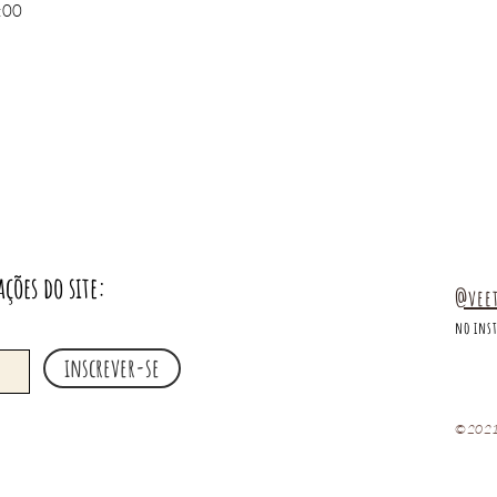
:00
ações do site:
@vee
no ins
inscrever-se
©2021