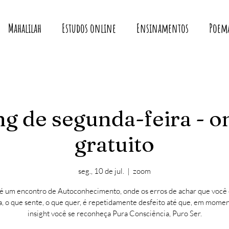
Mahalilah
Estudos online
Ensinamentos
Poem
g de segunda-feira - o
gratuito
seg., 10 de jul.
  |  
zoom
 é um encontro de Autoconhecimento, onde os erros de achar que você 
, o que sente, o que quer, é repetidamente desfeito até que, em mome
insight você se reconheça Pura Consciência, Puro Ser.