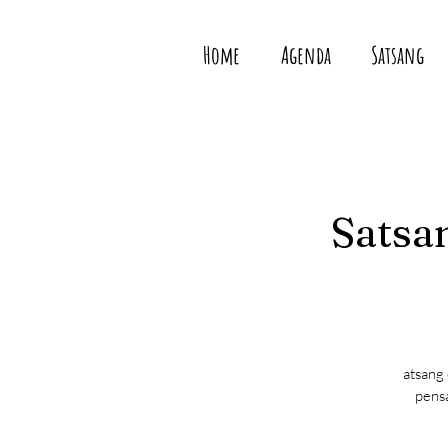
Home
Agenda
Satsang
Satsan
atsang
pensa