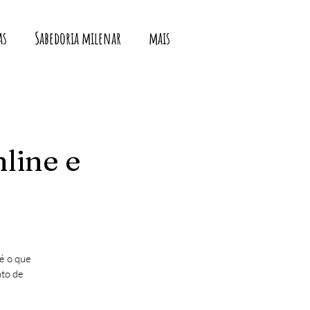
as
Sabedoria milenar
mais
nline e
é o que
nto de