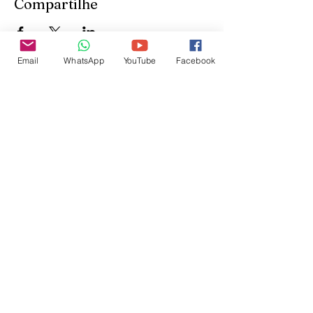
Compartilhe
Email
WhatsApp
YouTube
Facebook
Inscreva-se para receber
atualizações do site:
inscrever-se
@veetshishom
no instagram