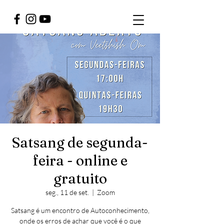
Satsang de segunda-
feira - online e
gratuito
seg., 11 de set.
  |  
Zoom
Satsang é um encontro de Autoconhecimento,
onde os erros de achar que você é o que