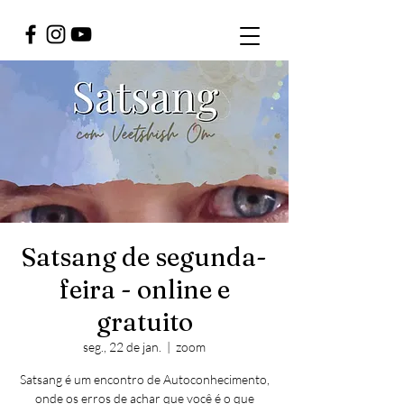
Satsang de segunda-
feira - online e
gratuito
seg., 22 de jan.
  |  
zoom
Satsang é um encontro de Autoconhecimento,
onde os erros de achar que você é o que