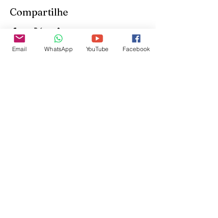
Compartilhe
Email
WhatsApp
YouTube
Facebook
Inscreva-se para receber
atualizações do site:
inscrever-se
@veetshishom
no instagram