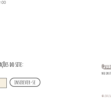
9:00
ações do site:
@vee
no ins
inscrever-se
©2021