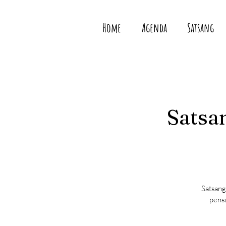
Home
Agenda
Satsang
Satsan
Satsang
pensa