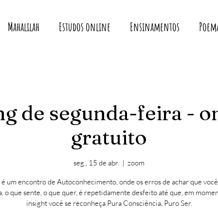
Mahalilah
Estudos online
Ensinamentos
Poem
g de segunda-feira - o
gratuito
seg., 15 de abr.
  |  
zoom
 é um encontro de Autoconhecimento, onde os erros de achar que você
, o que sente, o que quer, é repetidamente desfeito até que, em mome
insight você se reconheça Pura Consciência, Puro Ser.