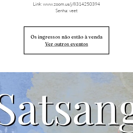
Link: www.zoom.us/j/8314250394
Senha: veet
Os ingressos não estão à venda
Ver outros eventos