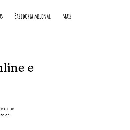
as
Sabedoria milenar
mais
nline e
 é o que
nto de