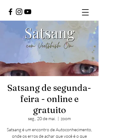
Satsang de segunda-
feira - online e
gratuito
seg., 20 de mai.
  |  
zoom
Satsang é um encontro de Autoconhecimento,
onde os erros de achar que você é o que