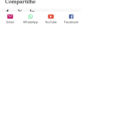
Compartilhe
Email
WhatsApp
YouTube
Facebook
Inscreva-se para receber
atualizações do site:
inscrever-se
@veetshishom
no instagram