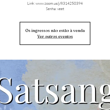
Link: www.zoom.us/j/8314250394
Senha: veet
Os ingressos não estão à venda
Ver outros eventos