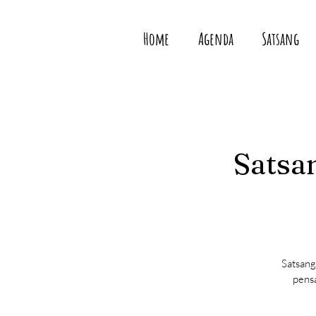
Home
Agenda
Satsang
Satsan
Satsang
pensa