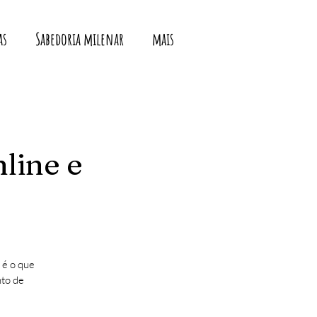
as
Sabedoria milenar
mais
nline e
 é o que
nto de