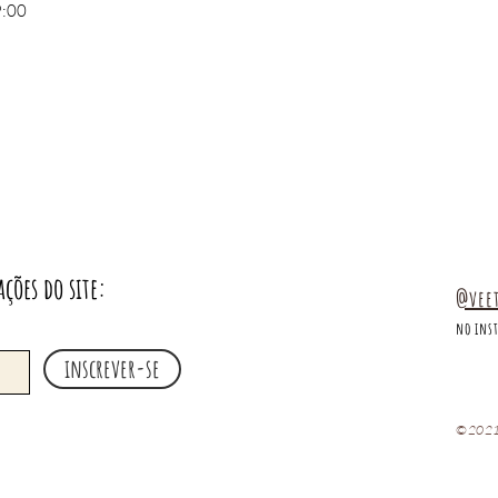
9:00
ações do site:
@vee
no ins
inscrever-se
©2021