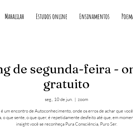
Mahalilah
Estudos online
Ensinamentos
Poem
g de segunda-feira - o
gratuito
seg., 10 de jun.
  |  
zoom
 é um encontro de Autoconhecimento, onde os erros de achar que você
, o que sente, o que quer, é repetidamente desfeito até que, em mome
insight você se reconheça Pura Consciência, Puro Ser.