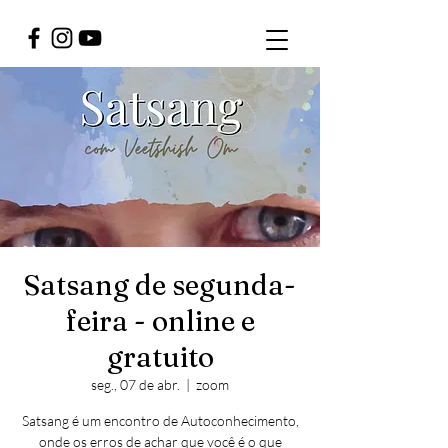
Satsang de segunda-
feira - online e
gratuito
seg., 07 de abr.
  |  
zoom
Satsang é um encontro de Autoconhecimento,
onde os erros de achar que você é o que