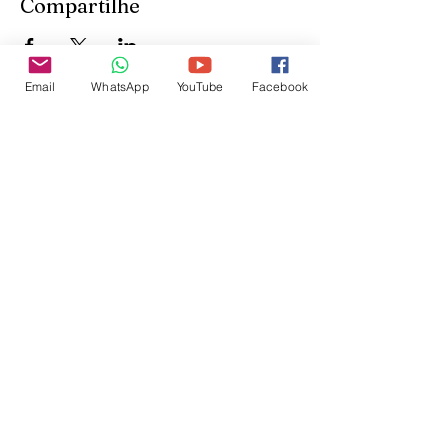
Compartilhe
Email
WhatsApp
YouTube
Facebook
Inscreva-se para receber
atualizações do site:
inscrever-se
@veetshishom
no instagram