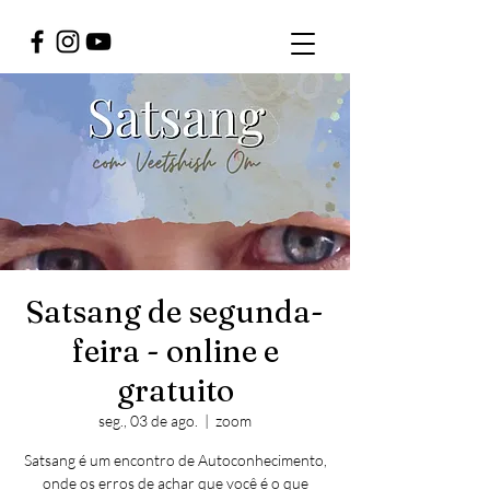
Satsang de segunda-
feira - online e
gratuito
seg., 03 de ago.
  |  
zoom
Satsang é um encontro de Autoconhecimento,
onde os erros de achar que você é o que